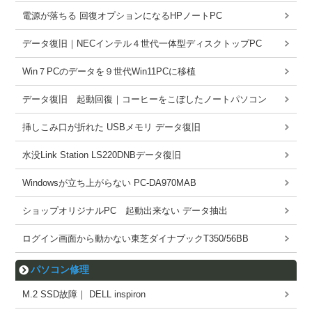
電源が落ちる 回復オプションになるHPノートPC
データ復旧｜NECインテル４世代一体型ディスクトップPC
Win７PCのデータを９世代Win11PCに移植
データ復旧 起動回復｜コーヒーをこぼしたノートパソコン
挿しこみ口が折れた USBメモリ データ復旧
水没Link Station LS220DNBデータ復旧
Windowsが立ち上がらない PC-DA970MAB
ショップオリジナルPC 起動出来ない データ抽出
ログイン画面から動かない東芝ダイナブックT350/56BB
パソコン修理
M.2 SSD故障｜ DELL inspiron