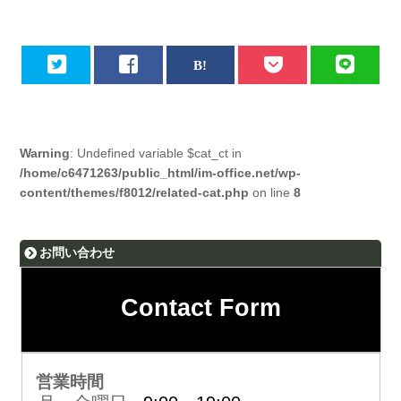
Warning
: Undefined variable $cat_ct in
/home/c6471263/public_html/im-office.net/wp-
content/themes/f8012/related-cat.php
on line
8
お問い合わせ
Contact Form
営業時間