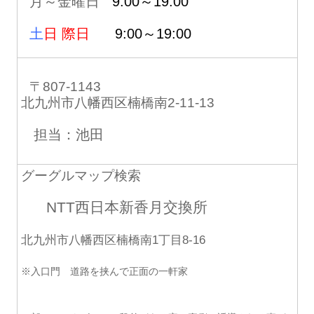
月～金曜日
9:00～19:00
土
日 際日
9:00～19:00
〒807-1143
北九州市八幡西区楠橋南2-11-13
担当：池田
グーグルマップ検索
NTT西日本新香月交換所
北九州市八幡西区楠橋南1丁目8-16
※入口門 道路を挟んで正面の一軒家