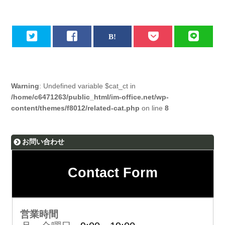
Warning
: Undefined variable $cat_ct in
/home/c6471263/public_html/im-office.net/wp-
content/themes/f8012/related-cat.php
on line
8
お問い合わせ
Contact Form
営業時間