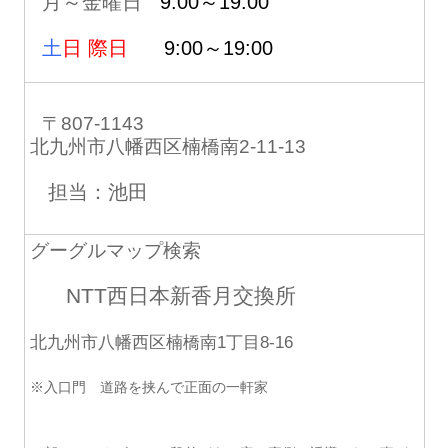
月～金曜日
9:00～19:00
土
日 際日
9:00～19:00
〒807-1143
北九州市八幡西区楠橋南2-11-13
担当：池田
グーグルマップ検索
NTT西日本新香月交換所
北九州市八幡西区楠橋南1丁目8-16
※入口門 道路を挟んで正面の一軒家