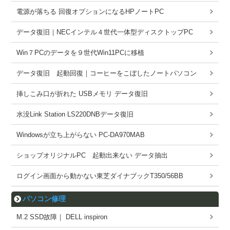
電源が落ちる 回復オプションになるHPノートPC
データ復旧｜NECインテル４世代一体型ディスクトップPC
Win７PCのデータを９世代Win11PCに移植
データ復旧 起動回復｜コーヒーをこぼしたノートパソコン
挿しこみ口が折れた USBメモリ データ復旧
水没Link Station LS220DNBデータ復旧
Windowsが立ち上がらない PC-DA970MAB
ショップオリジナルPC 起動出来ない データ抽出
ログイン画面から動かない東芝ダイナブックT350/56BB
パソコン修理
M.2 SSD故障｜ DELL inspiron