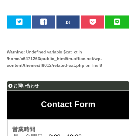
Warning
: Undefined variable $cat_ct in
/home/c6471263/public_html/im-office.net/wp-
content/themes/f8012/related-cat.php
on line
8
お問い合わせ
Contact Form
営業時間