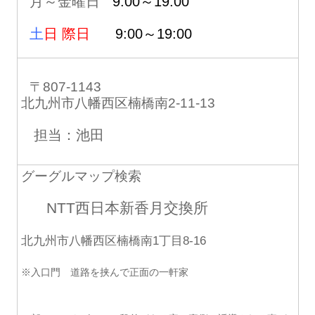
月～金曜日
9:00～19:00
土
日 際日
9:00～19:00
〒807-1143
北九州市八幡西区楠橋南2-11-13
担当：池田
グーグルマップ検索
NTT西日本新香月交換所
北九州市八幡西区楠橋南1丁目8-16
※入口門 道路を挟んで正面の一軒家