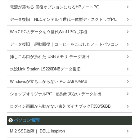
電源が落ちる 回復オプションになるHPノートPC
データ復旧｜NECインテル４世代一体型ディスクトップPC
Win７PCのデータを９世代Win11PCに移植
データ復旧 起動回復｜コーヒーをこぼしたノートパソコン
挿しこみ口が折れた USBメモリ データ復旧
水没Link Station LS220DNBデータ復旧
Windowsが立ち上がらない PC-DA970MAB
ショップオリジナルPC 起動出来ない データ抽出
ログイン画面から動かない東芝ダイナブックT350/56BB
パソコン修理
M.2 SSD故障｜ DELL inspiron