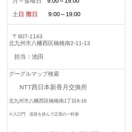
月～金曜日
9:00～19:00
土
日 際日
9:00～19:00
〒807-1143
北九州市八幡西区楠橋南2-11-13
担当：池田
グーグルマップ検索
NTT西日本新香月交換所
北九州市八幡西区楠橋南1丁目8-16
※入口門 道路を挟んで正面の一軒家