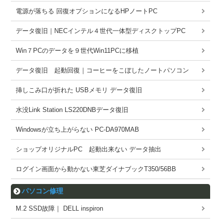
電源が落ちる 回復オプションになるHPノートPC
データ復旧｜NECインテル４世代一体型ディスクトップPC
Win７PCのデータを９世代Win11PCに移植
データ復旧 起動回復｜コーヒーをこぼしたノートパソコン
挿しこみ口が折れた USBメモリ データ復旧
水没Link Station LS220DNBデータ復旧
Windowsが立ち上がらない PC-DA970MAB
ショップオリジナルPC 起動出来ない データ抽出
ログイン画面から動かない東芝ダイナブックT350/56BB
パソコン修理
M.2 SSD故障｜ DELL inspiron