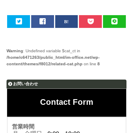
Warning
: Undefined variable $cat_ct in
/home/c6471263/public_html/im-office.net/wp-
content/themes/f8012/related-cat.php
on line
8
お問い合わせ
Contact Form
営業時間