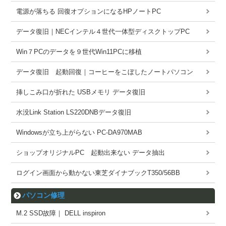
電源が落ちる 回復オプションになるHPノートPC
データ復旧｜NECインテル４世代一体型ディスクトップPC
Win７PCのデータを９世代Win11PCに移植
データ復旧 起動回復｜コーヒーをこぼしたノートパソコン
挿しこみ口が折れた USBメモリ データ復旧
水没Link Station LS220DNBデータ復旧
Windowsが立ち上がらない PC-DA970MAB
ショップオリジナルPC 起動出来ない データ抽出
ログイン画面から動かない東芝ダイナブックT350/56BB
パソコン修理
M.2 SSD故障｜ DELL inspiron