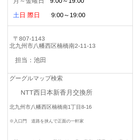
月～金曜日
9:00～19:00
土
日 際日
9:00～19:00
〒807-1143
北九州市八幡西区楠橋南2-11-13
担当：池田
グーグルマップ検索
NTT西日本新香月交換所
北九州市八幡西区楠橋南1丁目8-16
※入口門 道路を挟んで正面の一軒家