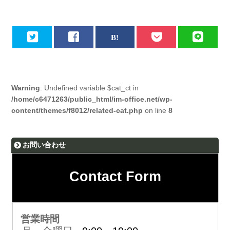
Warning
: Undefined variable $cat_ct in
/home/c6471263/public_html/im-office.net/wp-
content/themes/f8012/related-cat.php
on line
8
お問い合わせ
Contact Form
営業時間