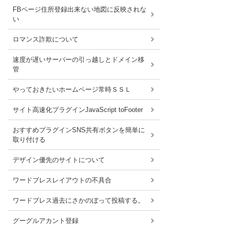
FBページ住所登録出来ない地図に反映されな
い
ロマンス詐欺について
速度が遅いサーバーの引っ越しとドメイン移
管
やっておきたいホームページ常時ＳＳＬ
サイト高速化プラグインJavaScript toFooter
おすすめプラグインSNS共有ボタンを簡単に
取り付ける
デザイン優先のサイトについて
ワードブレスレイアウトの不具合
ワードブレス過去にさかのぼって投稿する。
グーグルアカント登録