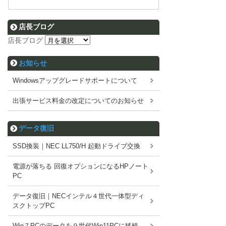
店長ブログ
店長ブログ
お知らせ
Windowsアップグレードサポートについて
出張サービス料金の改定についてのお知らせ
データ復旧
SSD換装｜NEC LL750/H 起動ドライブ交換
電源が落ちる 回復オプションになるHPノート
PC
データ復旧｜NECインテル４世代一体型ディ
スクトップPC
Win７PCのデータを９世代Win11PCに移植