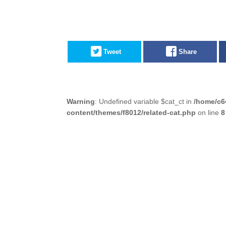
Tweet
Share
Warning
: Undefined variable $cat_ct in
/home/c6
content/themes/f8012/related-cat.php
on line
8