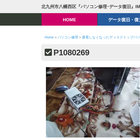
北九州市八幡西区『パソコン修理･データ復旧』I
HOME
データ復旧・復
Home
>
パソコン修理
>
通電しなくなったディスクトップパ
P1080269