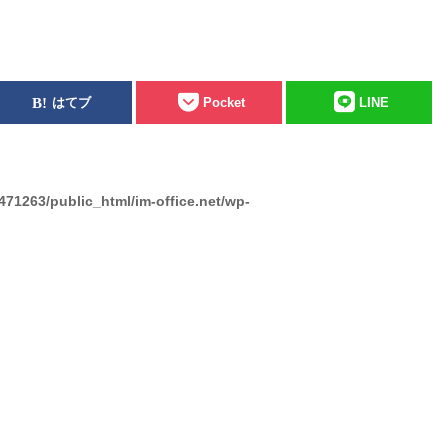
はてブ
Pocket
LINE
471263/public_html/im-office.net/wp-