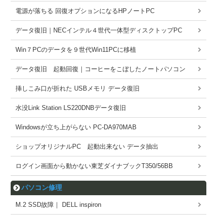
電源が落ちる 回復オプションになるHPノートPC
データ復旧｜NECインテル４世代一体型ディスクトップPC
Win７PCのデータを９世代Win11PCに移植
データ復旧 起動回復｜コーヒーをこぼしたノートパソコン
挿しこみ口が折れた USBメモリ データ復旧
水没Link Station LS220DNBデータ復旧
Windowsが立ち上がらない PC-DA970MAB
ショップオリジナルPC 起動出来ない データ抽出
ログイン画面から動かない東芝ダイナブックT350/56BB
パソコン修理
M.2 SSD故障｜ DELL inspiron