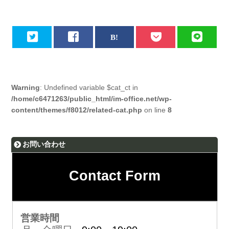
Warning
: Undefined variable $cat_ct in
/home/c6471263/public_html/im-office.net/wp-
content/themes/f8012/related-cat.php
on line
8
お問い合わせ
Contact Form
営業時間