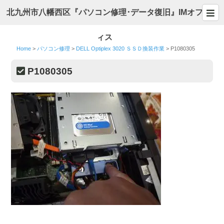
北九州市八幡西区『パソコン修理･データ復旧』IMオフ
ィス
Home
>
パソコン修理
>
DELL Optiplex 3020 ＳＳＤ換装作業
>
P1080305
P1080305