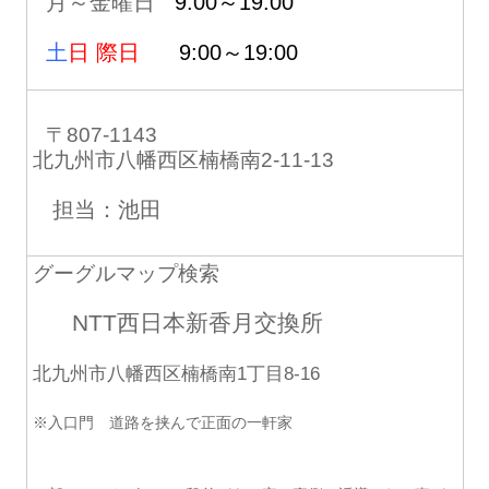
月～金曜日
9:00～19:00
土
日 際日
9:00～19:00
〒807-1143
北九州市八幡西区楠橋南2-11-13
担当：池田
グーグルマップ検索
NTT西日本新香月交換所
北九州市八幡西区楠橋南1丁目8-16
※入口門 道路を挟んで正面の一軒家