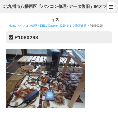
北九州市八幡西区『パソコン修理･データ復旧』IMオフ
ィス
Home
>
パソコン修理
>
DELL Optiplex 3020 ＳＳＤ換装作業
>
P1080298
P1080298