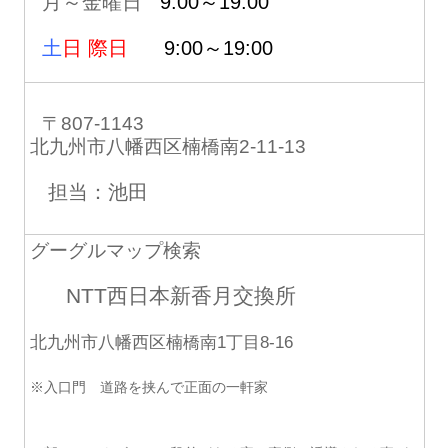
月～金曜日
9:00～19:00
土
日 際日
9:00～19:00
〒807-1143
北九州市八幡西区楠橋南2-11-13
担当：池田
グーグルマップ検索
NTT西日本新香月交換所
北九州市八幡西区楠橋南1丁目8-16
※入口門 道路を挟んで正面の一軒家