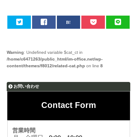
Warning
: Undefined variable $cat_ct in
/home/c6471263/public_html/im-office.net/wp-
content/themes/f8012/related-cat.php
on line
8
お問い合わせ
Contact Form
営業時間