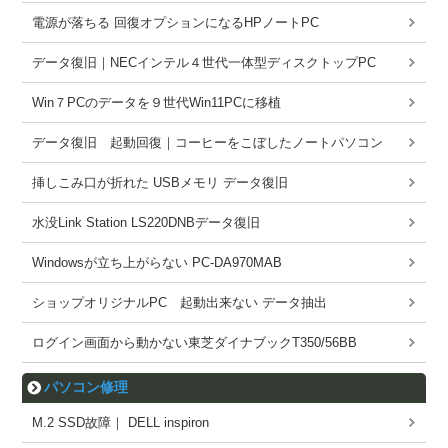
電源が落ちる 回復オプションになるHPノートPC
データ復旧｜NECインテル４世代一体型ディスクトップPC
Win７PCのデータを９世代Win11PCに移植
データ復旧 起動回復｜コーヒーをこぼしたノートパソコン
挿しこみ口が折れた USBメモリ データ復旧
水没Link Station LS220DNBデータ復旧
Windowsが立ち上がらない PC-DA970MAB
ショップオリジナルPC 起動出来ない データ抽出
ログイン画面から動かない東芝ダイナブックT350/56BB
パソコン修理
M.2 SSD故障｜ DELL inspiron