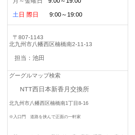
月～金曜日
9:00～19:00
土
日 際日
9:00～19:00
〒807-1143
北九州市八幡西区楠橋南2-11-13
担当：池田
グーグルマップ検索
NTT西日本新香月交換所
北九州市八幡西区楠橋南1丁目8-16
※入口門 道路を挟んで正面の一軒家