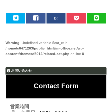
Warning
: Undefined variable $cat_ct in
/home/c6471263/public_html/im-office.net/wp-
content/themes/f8012/related-cat.php
on line
8
お問い合わせ
Contact Form
営業時間