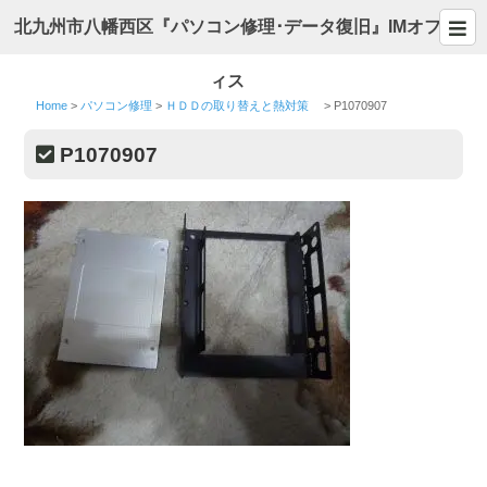
北九州市八幡西区『パソコン修理･データ復旧』IMオフ
ィス
Home
>
パソコン修理
>
ＨＤＤの取り替えと熱対策
>
P1070907
P1070907