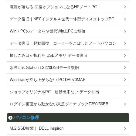
電源が落ちる 回復オプションになるHPノートPC
データ復旧｜NECインテル４世代一体型ディスクトップPC
Win７PCのデータを９世代Win11PCに移植
データ復旧 起動回復｜コーヒーをこぼしたノートパソコン
挿しこみ口が折れた USBメモリ データ復旧
水没Link Station LS220DNBデータ復旧
Windowsが立ち上がらない PC-DA970MAB
ショップオリジナルPC 起動出来ない データ抽出
ログイン画面から動かない東芝ダイナブックT350/56BB
パソコン修理
M.2 SSD故障｜ DELL inspiron