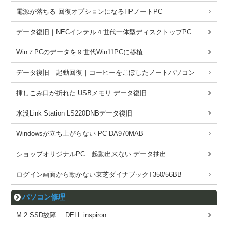
電源が落ちる 回復オプションになるHPノートPC
データ復旧｜NECインテル４世代一体型ディスクトップPC
Win７PCのデータを９世代Win11PCに移植
データ復旧 起動回復｜コーヒーをこぼしたノートパソコン
挿しこみ口が折れた USBメモリ データ復旧
水没Link Station LS220DNBデータ復旧
Windowsが立ち上がらない PC-DA970MAB
ショップオリジナルPC 起動出来ない データ抽出
ログイン画面から動かない東芝ダイナブックT350/56BB
パソコン修理
M.2 SSD故障｜ DELL inspiron