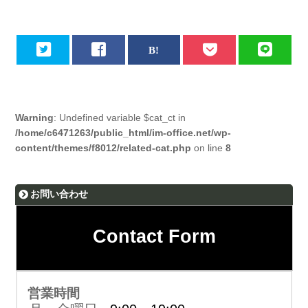
Warning
: Undefined variable $cat_ct in
/home/c6471263/public_html/im-office.net/wp-
content/themes/f8012/related-cat.php
on line
8
お問い合わせ
Contact Form
営業時間