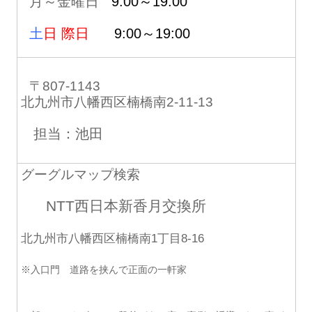
月～金曜日
9:00～19:00
土
日 際日
9:00～19:00
〒807-1143
北九州市八幡西区楠橋南2-11-13
担当：池田
グーグルマップ検索
NTT西日本新香月交換所
北九州市八幡西区楠橋南1丁目8-16
※入口門 道路を挟んで正面の一軒家