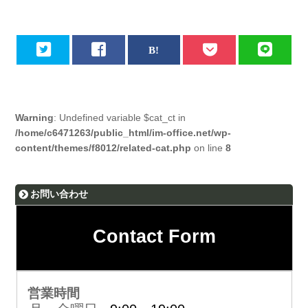
Warning
: Undefined variable $cat_ct in
/home/c6471263/public_html/im-office.net/wp-
content/themes/f8012/related-cat.php
on line
8
お問い合わせ
Contact Form
営業時間