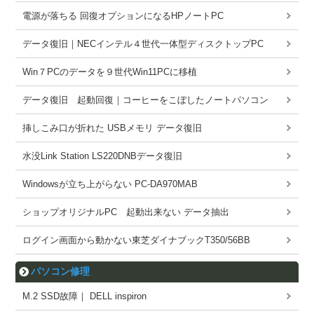
電源が落ちる 回復オプションになるHPノートPC
データ復旧｜NECインテル４世代一体型ディスクトップPC
Win７PCのデータを９世代Win11PCに移植
データ復旧 起動回復｜コーヒーをこぼしたノートパソコン
挿しこみ口が折れた USBメモリ データ復旧
水没Link Station LS220DNBデータ復旧
Windowsが立ち上がらない PC-DA970MAB
ショップオリジナルPC 起動出来ない データ抽出
ログイン画面から動かない東芝ダイナブックT350/56BB
パソコン修理
M.2 SSD故障｜ DELL inspiron