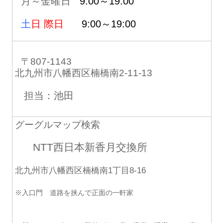
月～金曜日
9:00～19:00
土
日 際日
9:00～19:00
〒807-1143
北九州市八幡西区楠橋南2-11-13
担当：池田
グーグルマップ検索
NTT西日本新香月交換所
北九州市八幡西区楠橋南1丁目8-16
※入口門 道路を挟んで正面の一軒家