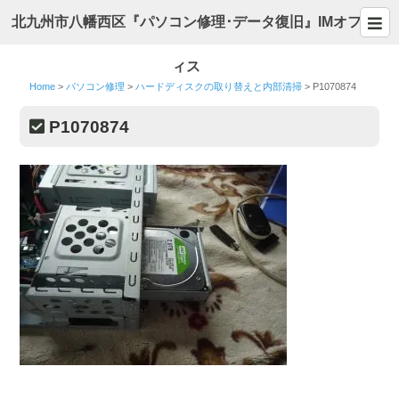
北九州市八幡西区『パソコン修理･データ復旧』IMオフ
ィス
Home
>
パソコン修理
>
ハードディスクの取り替えと内部清掃
>
P1070874
P1070874