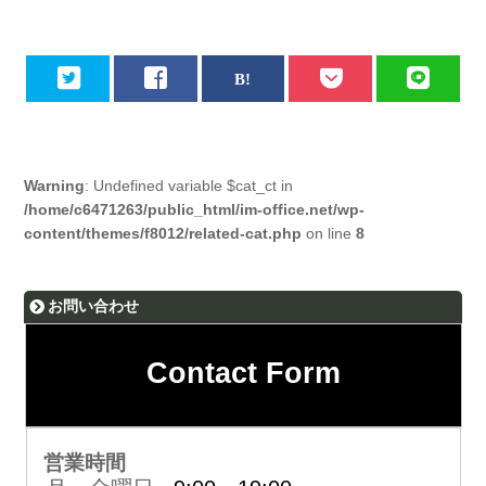
Warning
: Undefined variable $cat_ct in
/home/c6471263/public_html/im-office.net/wp-
content/themes/f8012/related-cat.php
on line
8
お問い合わせ
Contact Form
営業時間