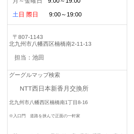
月～金曜日
9:00～19:00
土
日 際日
9:00～19:00
〒807-1143
北九州市八幡西区楠橋南2-11-13
担当：池田
グーグルマップ検索
NTT西日本新香月交換所
北九州市八幡西区楠橋南1丁目8-16
※入口門 道路を挟んで正面の一軒家