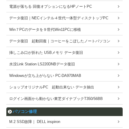
電源が落ちる 回復オプションになるHPノートPC
データ復旧｜NECインテル４世代一体型ディスクトップPC
Win７PCのデータを９世代Win11PCに移植
データ復旧 起動回復｜コーヒーをこぼしたノートパソコン
挿しこみ口が折れた USBメモリ データ復旧
水没Link Station LS220DNBデータ復旧
Windowsが立ち上がらない PC-DA970MAB
ショップオリジナルPC 起動出来ない データ抽出
ログイン画面から動かない東芝ダイナブックT350/56BB
パソコン修理
M.2 SSD故障｜ DELL inspiron