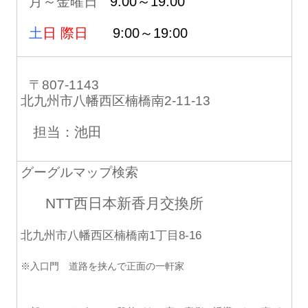
月～金曜日
9:00～19:00
土
日 際日
9:00～19:00
〒807-1143
北九州市八幡西区楠橋南2-11-13
担当：池田
グーグルマップ検索
NTT西日本新香月交換所
北九州市八幡西区楠橋南1丁目8-16
※入口門 道路を挟んで正面の一軒家