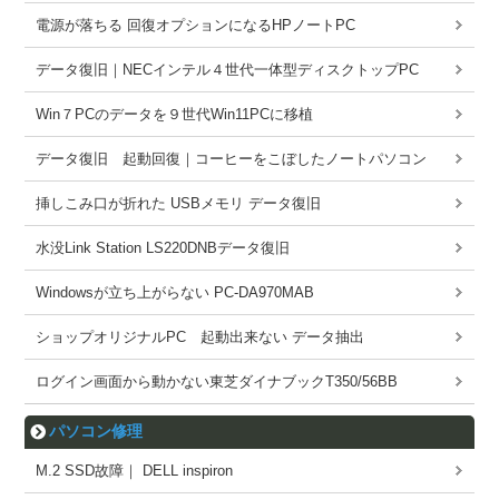
電源が落ちる 回復オプションになるHPノートPC
データ復旧｜NECインテル４世代一体型ディスクトップPC
Win７PCのデータを９世代Win11PCに移植
データ復旧 起動回復｜コーヒーをこぼしたノートパソコン
挿しこみ口が折れた USBメモリ データ復旧
水没Link Station LS220DNBデータ復旧
Windowsが立ち上がらない PC-DA970MAB
ショップオリジナルPC 起動出来ない データ抽出
ログイン画面から動かない東芝ダイナブックT350/56BB
パソコン修理
M.2 SSD故障｜ DELL inspiron