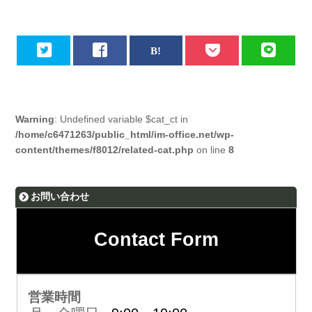
Warning
: Undefined variable $cat_ct in
/home/c6471263/public_html/im-office.net/wp-
content/themes/f8012/related-cat.php
on line
8
お問い合わせ
Contact Form
営業時間