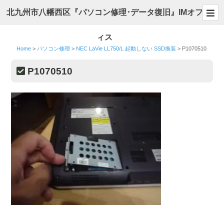
北九州市八幡西区『パソコン修理･データ復旧』IMオフ
ィス
Home
>
パソコン修理
>
NEC LaVie LL750/L 起動しない SSD換装
>
P1070510
P1070510