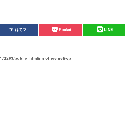
はてブ
Pocket
LINE
471263/public_html/im-office.net/wp-