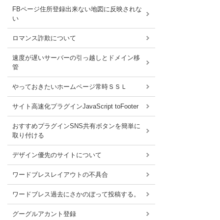
FBページ住所登録出来ない地図に反映されな
い
ロマンス詐欺について
速度が遅いサーバーの引っ越しとドメイン移
管
やっておきたいホームページ常時ＳＳＬ
サイト高速化プラグインJavaScript toFooter
おすすめプラグインSNS共有ボタンを簡単に
取り付ける
デザイン優先のサイトについて
ワードブレスレイアウトの不具合
ワードブレス過去にさかのぼって投稿する。
グーグルアカント登録