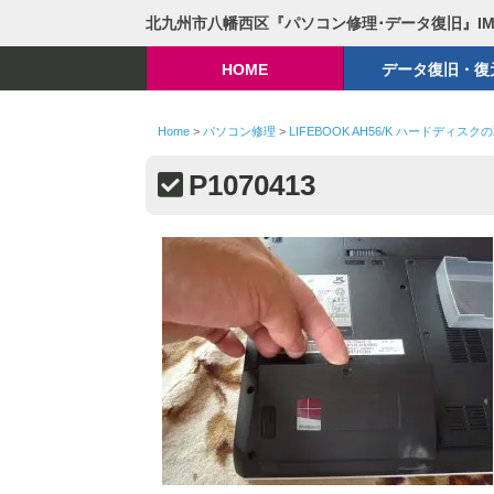
北九州市八幡西区『パソコン修理･データ復旧』I
HOME
データ復旧・復
Home
>
パソコン修理
>
LIFEBOOK AH56/K ハードディス
P1070413