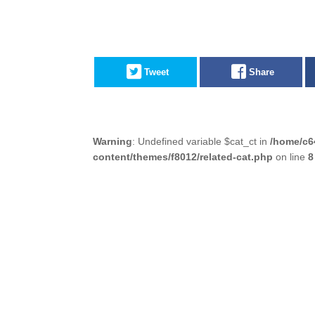
Tweet
Share
Warning
: Undefined variable $cat_ct in
/home/c6
content/themes/f8012/related-cat.php
on line
8