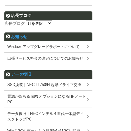
店長ブログ
店長ブログ
お知らせ
Windowsアップグレードサポートについて
出張サービス料金の改定についてのお知らせ
データ復旧
SSD換装｜NEC LL750/H 起動ドライブ交換
電源が落ちる 回復オプションになるHPノート
PC
データ復旧｜NECインテル４世代一体型ディ
スクトップPC
Win７PCのデータを９世代Win11PCに移植