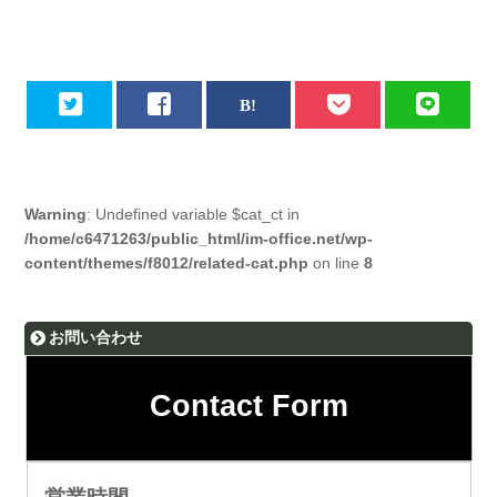
Warning
: Undefined variable $cat_ct in
/home/c6471263/public_html/im-office.net/wp-
content/themes/f8012/related-cat.php
on line
8
お問い合わせ
Contact Form