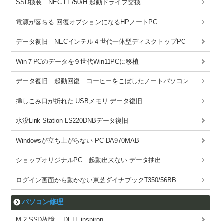
SSD換装｜NEC LL750/H 起動ドライブ交換
電源が落ちる 回復オプションになるHPノートPC
データ復旧｜NECインテル４世代一体型ディスクトップPC
Win７PCのデータを９世代Win11PCに移植
データ復旧 起動回復｜コーヒーをこぼしたノートパソコン
挿しこみ口が折れた USBメモリ データ復旧
水没Link Station LS220DNBデータ復旧
Windowsが立ち上がらない PC-DA970MAB
ショップオリジナルPC 起動出来ない データ抽出
ログイン画面から動かない東芝ダイナブックT350/56BB
パソコン修理
M.2 SSD故障｜ DELL inspiron