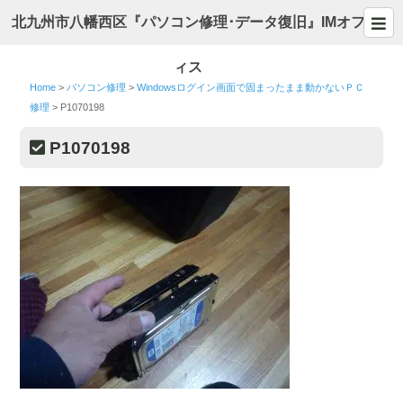
北九州市八幡西区『パソコン修理･データ復旧』IMオフ
ィス
Home
>
パソコン修理
>
Windowsログイン画面で固まったまま動かないＰＣ
修理
>
P1070198
P1070198