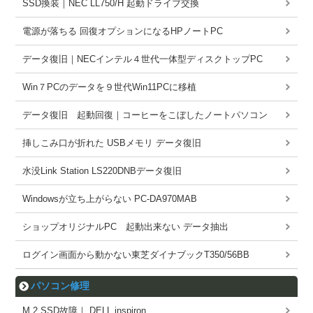
SSD換装｜NEC LL750/H 起動ドライブ交換
電源が落ちる 回復オプションになるHPノートPC
データ復旧｜NECインテル４世代一体型ディスクトップPC
Win７PCのデータを９世代Win11PCに移植
データ復旧 起動回復｜コーヒーをこぼしたノートパソコン
挿しこみ口が折れた USBメモリ データ復旧
水没Link Station LS220DNBデータ復旧
Windowsが立ち上がらない PC-DA970MAB
ショップオリジナルPC 起動出来ない データ抽出
ログイン画面から動かない東芝ダイナブックT350/56BB
パソコン修理
M.2 SSD故障｜ DELL inspiron