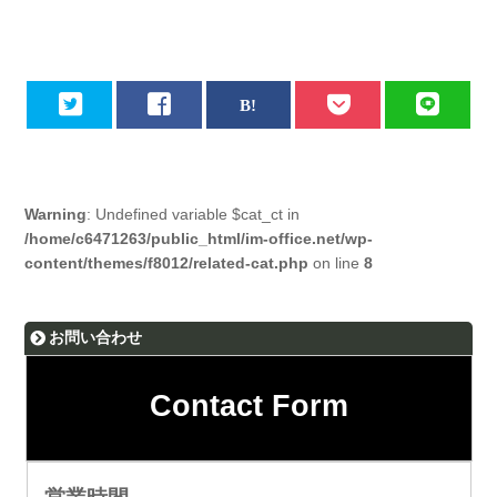
Warning
: Undefined variable $cat_ct in
/home/c6471263/public_html/im-office.net/wp-
content/themes/f8012/related-cat.php
on line
8
お問い合わせ
Contact Form