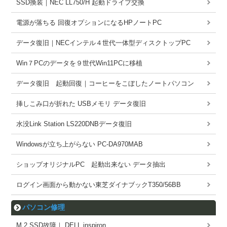
SSD換装｜NEC LL750/H 起動ドライブ交換
電源が落ちる 回復オプションになるHPノートPC
データ復旧｜NECインテル４世代一体型ディスクトップPC
Win７PCのデータを９世代Win11PCに移植
データ復旧 起動回復｜コーヒーをこぼしたノートパソコン
挿しこみ口が折れた USBメモリ データ復旧
水没Link Station LS220DNBデータ復旧
Windowsが立ち上がらない PC-DA970MAB
ショップオリジナルPC 起動出来ない データ抽出
ログイン画面から動かない東芝ダイナブックT350/56BB
パソコン修理
M.2 SSD故障｜ DELL inspiron