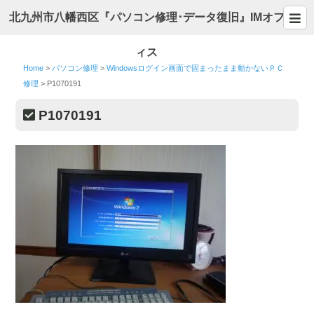
北九州市八幡西区『パソコン修理･データ復旧』IMオフ
ィス
Home
>
パソコン修理
>
Windowsログイン画面で固まったまま動かないＰＣ
修理
>
P1070191
P1070191