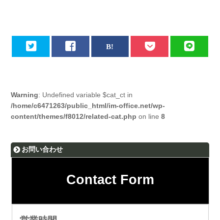
Warning
: Undefined variable $cat_ct in
/home/c6471263/public_html/im-office.net/wp-
content/themes/f8012/related-cat.php
on line
8
お問い合わせ
Contact Form