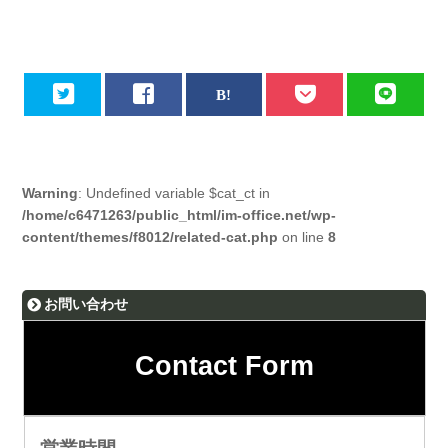
Warning
: Undefined variable $cat_ct in
/home/c6471263/public_html/im-office.net/wp-
content/themes/f8012/related-cat.php
on line
8
お問い合わせ
Contact Form