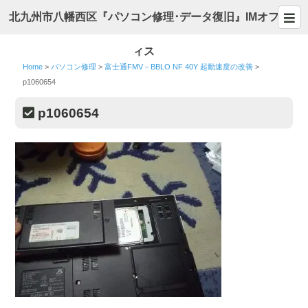
北九州市八幡西区『パソコン修理･データ復旧』IMオフ
ィス
Home
>
パソコン修理
>
富士通FMV－BBLO NF 40Y 起動速度の改善
>
p1060654
p1060654