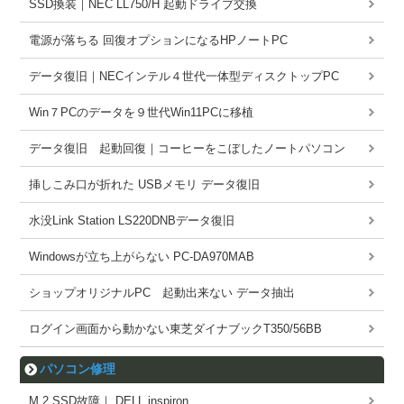
SSD換装｜NEC LL750/H 起動ドライブ交換
電源が落ちる 回復オプションになるHPノートPC
データ復旧｜NECインテル４世代一体型ディスクトップPC
Win７PCのデータを９世代Win11PCに移植
データ復旧 起動回復｜コーヒーをこぼしたノートパソコン
挿しこみ口が折れた USBメモリ データ復旧
水没Link Station LS220DNBデータ復旧
Windowsが立ち上がらない PC-DA970MAB
ショップオリジナルPC 起動出来ない データ抽出
ログイン画面から動かない東芝ダイナブックT350/56BB
パソコン修理
M.2 SSD故障｜ DELL inspiron