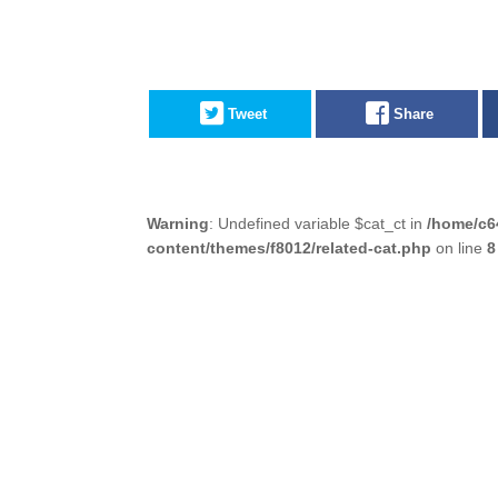
Tweet
Share
Warning
: Undefined variable $cat_ct in
/home/c6
content/themes/f8012/related-cat.php
on line
8