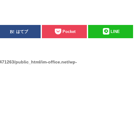
はてブ
Pocket
LINE
471263/public_html/im-office.net/wp-