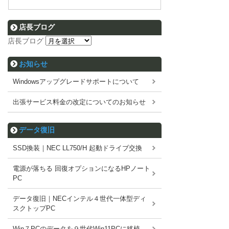
店長ブログ
店長ブログ
お知らせ
Windowsアップグレードサポートについて
出張サービス料金の改定についてのお知らせ
データ復旧
SSD換装｜NEC LL750/H 起動ドライブ交換
電源が落ちる 回復オプションになるHPノート
PC
データ復旧｜NECインテル４世代一体型ディ
スクトップPC
Win７PCのデータを９世代Win11PCに移植