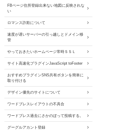
FBページ住所登録出来ない地図に反映されな
い
ロマンス詐欺について
速度が遅いサーバーの引っ越しとドメイン移
管
やっておきたいホームページ常時ＳＳＬ
サイト高速化プラグインJavaScript toFooter
おすすめプラグインSNS共有ボタンを簡単に
取り付ける
デザイン優先のサイトについて
ワードブレスレイアウトの不具合
ワードブレス過去にさかのぼって投稿する。
グーグルアカント登録