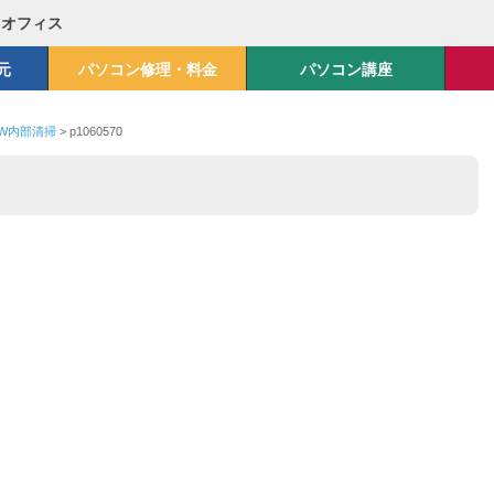
Mオフィス
元
パソコン修理・料金
パソコン講座
-W内部清掃
>
p1060570