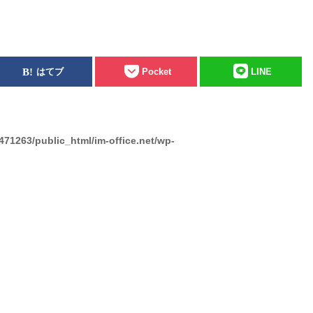
はてブ
Pocket
LINE
471263/public_html/im-office.net/wp-