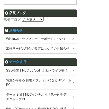
店長ブログ
店長ブログ
お知らせ
Windowsアップグレードサポートについて
出張サービス料金の改定についてのお知らせ
データ復旧
SSD換装｜NEC LL750/H 起動ドライブ交換
電源が落ちる 回復オプションになるHPノート
PC
データ復旧｜NECインテル４世代一体型ディ
スクトップPC
Win７PCのデータを９世代Win11PCに移植