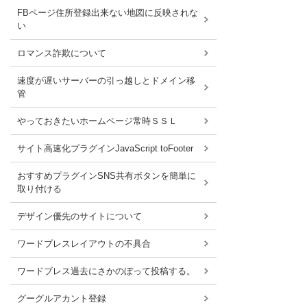
FBページ住所登録出来ない地図に反映されな
い
ロマンス詐欺について
速度が遅いサーバーの引っ越しとドメイン移
管
やっておきたいホームページ常時ＳＳＬ
サイト高速化プラグインJavaScript toFooter
おすすめプラグインSNS共有ボタンを簡単に
取り付ける
デザイン優先のサイトについて
ワードブレスレイアウトの不具合
ワードブレス過去にさかのぼって投稿する。
グーグルアカント登録