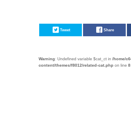
Tweet
Share
Warning
: Undefined variable $cat_ct in
/home/c6
content/themes/f8012/related-cat.php
on line
8