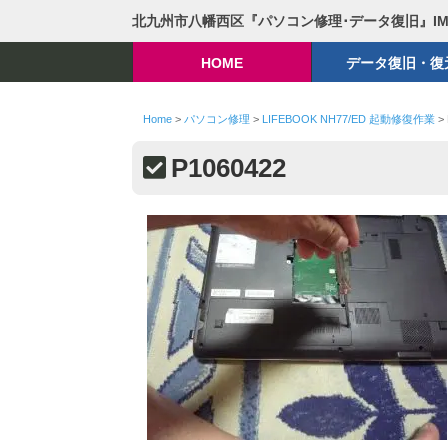
北九州市八幡西区『パソコン修理･データ復旧』I
HOME
データ復旧・復
Home
>
パソコン修理
>
LIFEBOOK NH77/ED 起動修復作業
>
P1060422