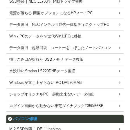
SSD換装｜NEC LL750/H 起動ドライブ交換
電源が落ちる 回復オプションになるHPノートPC
データ復旧｜NECインテル４世代一体型ディスクトップPC
Win７PCのデータを９世代Win11PCに移植
データ復旧 起動回復｜コーヒーをこぼしたノートパソコン
挿しこみ口が折れた USBメモリ データ復旧
水没Link Station LS220DNBデータ復旧
Windowsが立ち上がらない PC-DA970MAB
ショップオリジナルPC 起動出来ない データ抽出
ログイン画面から動かない東芝ダイナブックT350/56BB
パソコン修理
M.2 SSD故障｜ DELL inspiron