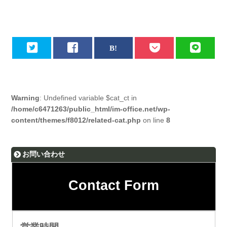
Warning
: Undefined variable $cat_ct in
/home/c6471263/public_html/im-office.net/wp-
content/themes/f8012/related-cat.php
on line
8
お問い合わせ
Contact Form