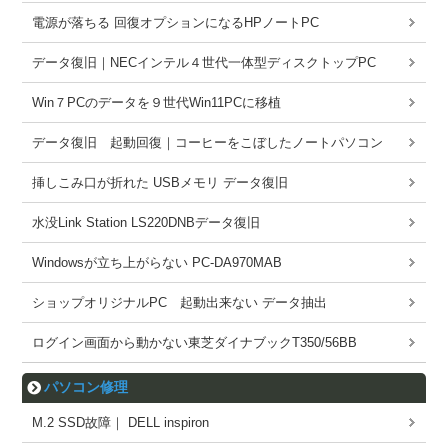
電源が落ちる 回復オプションになるHPノートPC
データ復旧｜NECインテル４世代一体型ディスクトップPC
Win７PCのデータを９世代Win11PCに移植
データ復旧 起動回復｜コーヒーをこぼしたノートパソコン
挿しこみ口が折れた USBメモリ データ復旧
水没Link Station LS220DNBデータ復旧
Windowsが立ち上がらない PC-DA970MAB
ショップオリジナルPC 起動出来ない データ抽出
ログイン画面から動かない東芝ダイナブックT350/56BB
パソコン修理
M.2 SSD故障｜ DELL inspiron