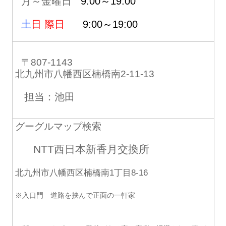
月～金曜日
9:00～19:00
土
日 際日
9:00～19:00
〒807-1143
北九州市八幡西区楠橋南2-11-13
担当：池田
グーグルマップ検索
NTT西日本新香月交換所
北九州市八幡西区楠橋南1丁目8-16
※入口門 道路を挟んで正面の一軒家