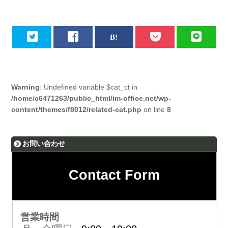
Warning
: Undefined variable $cat_ct in
/home/c6471263/public_html/im-office.net/wp-
content/themes/f8012/related-cat.php
on line
8
お問い合わせ
Contact Form
営業時間