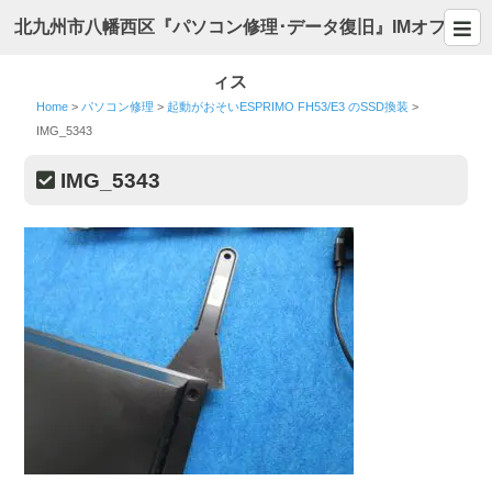
北九州市八幡西区『パソコン修理･データ復旧』IMオフ
ィス
Home
>
パソコン修理
>
起動がおそいESPRIMO FH53/E3 のSSD換装
>
IMG_5343
IMG_5343