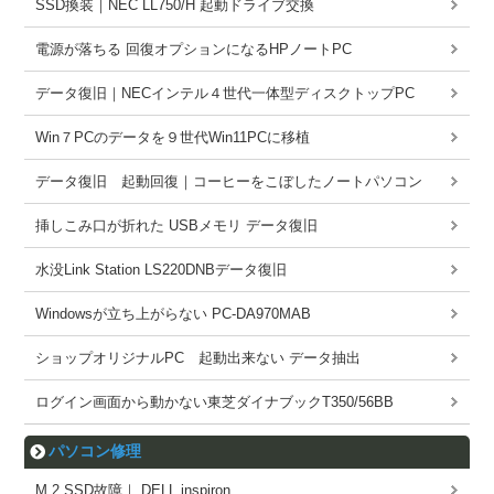
SSD換装｜NEC LL750/H 起動ドライブ交換
電源が落ちる 回復オプションになるHPノートPC
データ復旧｜NECインテル４世代一体型ディスクトップPC
Win７PCのデータを９世代Win11PCに移植
データ復旧 起動回復｜コーヒーをこぼしたノートパソコン
挿しこみ口が折れた USBメモリ データ復旧
水没Link Station LS220DNBデータ復旧
Windowsが立ち上がらない PC-DA970MAB
ショップオリジナルPC 起動出来ない データ抽出
ログイン画面から動かない東芝ダイナブックT350/56BB
パソコン修理
M.2 SSD故障｜ DELL inspiron