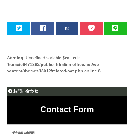
Warning
: Undefined variable $cat_ct in
/home/c6471263/public_html/im-office.net/wp-
content/themes/f8012/related-cat.php
on line
8
お問い合わせ
Contact Form