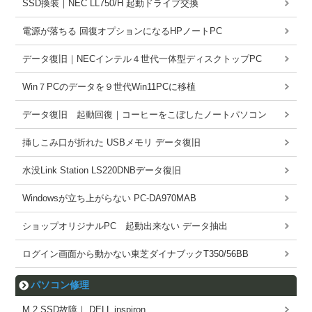
SSD換装｜NEC LL750/H 起動ドライブ交換
電源が落ちる 回復オプションになるHPノートPC
データ復旧｜NECインテル４世代一体型ディスクトップPC
Win７PCのデータを９世代Win11PCに移植
データ復旧 起動回復｜コーヒーをこぼしたノートパソコン
挿しこみ口が折れた USBメモリ データ復旧
水没Link Station LS220DNBデータ復旧
Windowsが立ち上がらない PC-DA970MAB
ショップオリジナルPC 起動出来ない データ抽出
ログイン画面から動かない東芝ダイナブックT350/56BB
パソコン修理
M.2 SSD故障｜ DELL inspiron