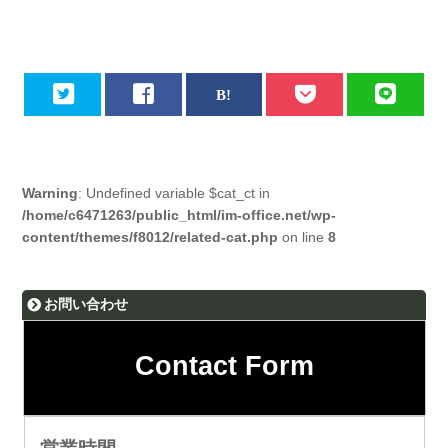
Warning
: Undefined variable $cat_ct in
/home/c6471263/public_html/im-office.net/wp-
content/themes/f8012/related-cat.php
on line
8
お問い合わせ
Contact Form