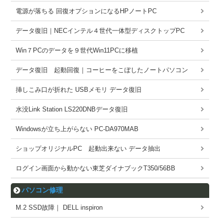
電源が落ちる 回復オプションになるHPノートPC
データ復旧｜NECインテル４世代一体型ディスクトップPC
Win７PCのデータを９世代Win11PCに移植
データ復旧 起動回復｜コーヒーをこぼしたノートパソコン
挿しこみ口が折れた USBメモリ データ復旧
水没Link Station LS220DNBデータ復旧
Windowsが立ち上がらない PC-DA970MAB
ショップオリジナルPC 起動出来ない データ抽出
ログイン画面から動かない東芝ダイナブックT350/56BB
パソコン修理
M.2 SSD故障｜ DELL inspiron