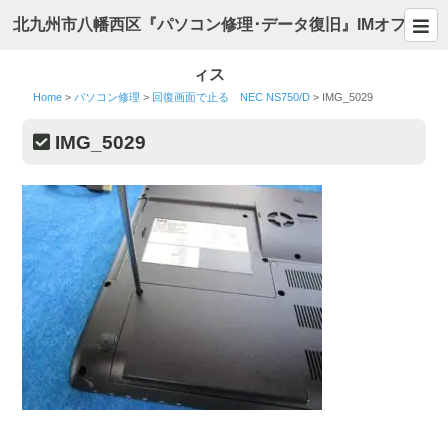
北九州市八幡西区『パソコン修理･データ復旧』IMオフ
ィス
Home
>
パソコン修理
>
回復画面で止る NEC NS750/D
>
IMG_5029
IMG_5029