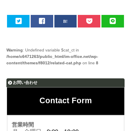
Warning
: Undefined variable $cat_ct in
/home/c6471263/public_html/im-office.net/wp-
content/themes/f8012/related-cat.php
on line
8
お問い合わせ
Contact Form
営業時間