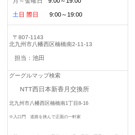
月～金曜日
9:00～19:00
土
日 際日
9:00～19:00
〒807-1143
北九州市八幡西区楠橋南2-11-13
担当：池田
グーグルマップ検索
NTT西日本新香月交換所
北九州市八幡西区楠橋南1丁目8-16
※入口門 道路を挟んで正面の一軒家