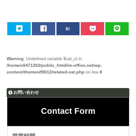
Warning
: Undefined variable $cat_ct in
/home/c6471263/public_html/im-office.net/wp-
content/themes/f8012/related-cat.php
on line
8
お問い合わせ
Contact Form