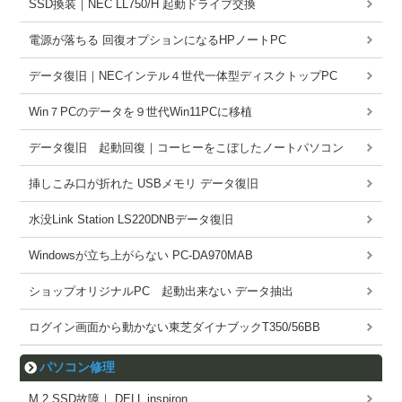
SSD換装｜NEC LL750/H 起動ドライブ交換
電源が落ちる 回復オプションになるHPノートPC
データ復旧｜NECインテル４世代一体型ディスクトップPC
Win７PCのデータを９世代Win11PCに移植
データ復旧 起動回復｜コーヒーをこぼしたノートパソコン
挿しこみ口が折れた USBメモリ データ復旧
水没Link Station LS220DNBデータ復旧
Windowsが立ち上がらない PC-DA970MAB
ショップオリジナルPC 起動出来ない データ抽出
ログイン画面から動かない東芝ダイナブックT350/56BB
パソコン修理
M.2 SSD故障｜ DELL inspiron