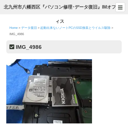
北九州市八幡西区『パソコン修理･データ復旧』IMオフ
ィス
Home
>
データ復旧
>
起動出来ないノートPCのSSD換装とウイルス駆除
>
IMG_4986
IMG_4986