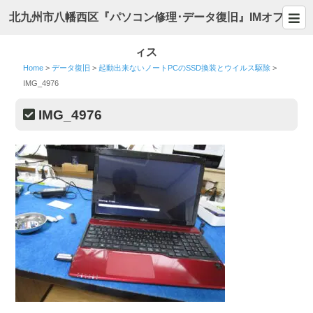
北九州市八幡西区『パソコン修理･データ復旧』IMオフ
ィス
Home
>
データ復旧
>
起動出来ないノートPCのSSD換装とウイルス駆除
>
IMG_4976
IMG_4976