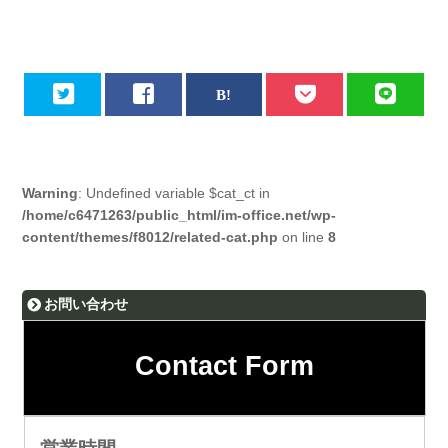
Warning
: Undefined variable $cat_ct in
/home/c6471263/public_html/im-office.net/wp-
content/themes/f8012/related-cat.php
on line
8
お問い合わせ
Contact Form