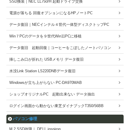
SSD換装｜NEC LL750/H 起動ドライブ交換
電源が落ちる 回復オプションになるHPノートPC
データ復旧｜NECインテル４世代一体型ディスクトップPC
Win７PCのデータを９世代Win11PCに移植
データ復旧 起動回復｜コーヒーをこぼしたノートパソコン
挿しこみ口が折れた USBメモリ データ復旧
水没Link Station LS220DNBデータ復旧
Windowsが立ち上がらない PC-DA970MAB
ショップオリジナルPC 起動出来ない データ抽出
ログイン画面から動かない東芝ダイナブックT350/56BB
パソコン修理
M.2 SSD故障｜ DELL inspiron