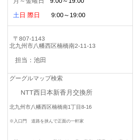
月～金曜日
9:00～19:00
土
日 際日
9:00～19:00
〒807-1143
北九州市八幡西区楠橋南2-11-13
担当：池田
グーグルマップ検索
NTT西日本新香月交換所
北九州市八幡西区楠橋南1丁目8-16
※入口門 道路を挟んで正面の一軒家