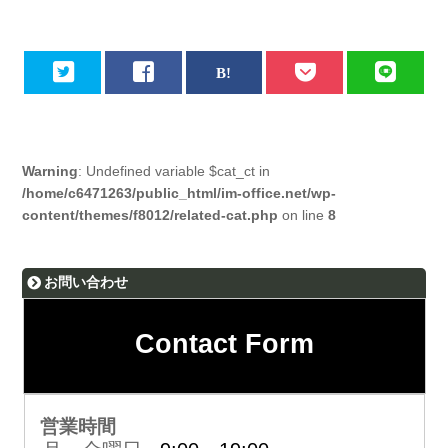
Warning
: Undefined variable $cat_ct in
/home/c6471263/public_html/im-office.net/wp-
content/themes/f8012/related-cat.php
on line
8
お問い合わせ
Contact Form
営業時間