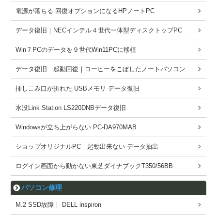
電源が落ちる 回復オプションになるHPノートPC
データ復旧｜NECインテル４世代一体型ディスクトップPC
Win７PCのデータを９世代Win11PCに移植
データ復旧 起動回復｜コーヒーをこぼしたノートパソコン
挿しこみ口が折れた USBメモリ データ復旧
水没Link Station LS220DNBデータ復旧
Windowsが立ち上がらない PC-DA970MAB
ショップオリジナルPC 起動出来ない データ抽出
ログイン画面から動かない東芝ダイナブックT350/56BB
パソコン修理
M.2 SSD故障｜ DELL inspiron