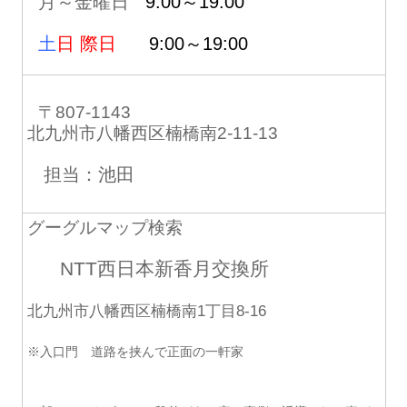
月～金曜日
9:00～19:00
土
日 際日
9:00～19:00
〒807-1143
北九州市八幡西区楠橋南2-11-13
担当：池田
グーグルマップ検索
NTT西日本新香月交換所
北九州市八幡西区楠橋南1丁目8-16
※入口門 道路を挟んで正面の一軒家