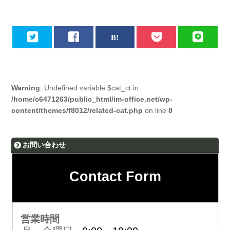
Warning
: Undefined variable $cat_ct in
/home/c6471263/public_html/im-office.net/wp-
content/themes/f8012/related-cat.php
on line
8
お問い合わせ
Contact Form
営業時間