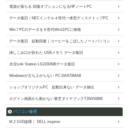
電源が落ちる 回復オプションになるHPノートPC
データ復旧｜NECインテル４世代一体型ディスクトップPC
Win７PCのデータを９世代Win11PCに移植
データ復旧 起動回復｜コーヒーをこぼしたノートパソコン
挿しこみ口が折れた USBメモリ データ復旧
水没Link Station LS220DNBデータ復旧
Windowsが立ち上がらない PC-DA970MAB
ショップオリジナルPC 起動出来ない データ抽出
ログイン画面から動かない東芝ダイナブックT350/56BB
パソコン修理
M.2 SSD故障｜ DELL inspiron