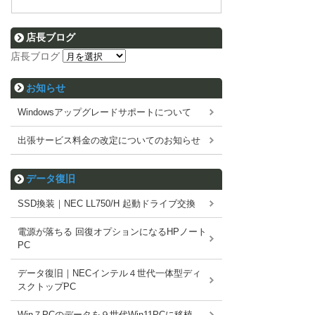
店長ブログ
店長ブログ
お知らせ
Windowsアップグレードサポートについて
出張サービス料金の改定についてのお知らせ
データ復旧
SSD換装｜NEC LL750/H 起動ドライブ交換
電源が落ちる 回復オプションになるHPノート
PC
データ復旧｜NECインテル４世代一体型ディ
スクトップPC
Win７PCのデータを９世代Win11PCに移植