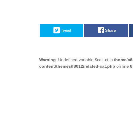
Tweet
Share
Warning
: Undefined variable $cat_ct in
/home/c6
content/themes/f8012/related-cat.php
on line
8