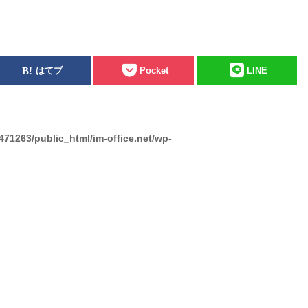
はてブ
Pocket
LINE
471263/public_html/im-office.net/wp-