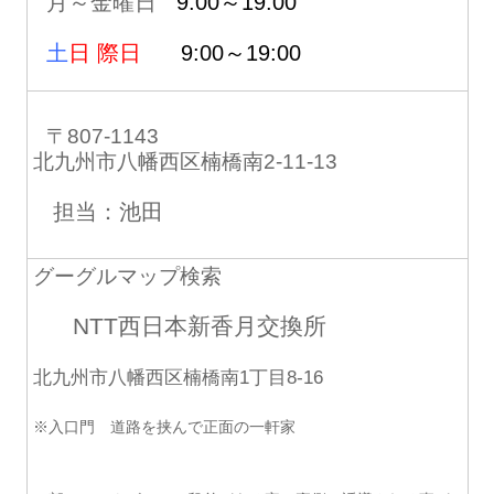
月～金曜日
9:00～19:00
土
日 際日
9:00～19:00
〒807-1143
北九州市八幡西区楠橋南2-11-13
担当：池田
グーグルマップ検索
NTT西日本新香月交換所
北九州市八幡西区楠橋南1丁目8-16
※入口門 道路を挟んで正面の一軒家