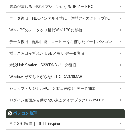
電源が落ちる 回復オプションになるHPノートPC
データ復旧｜NECインテル４世代一体型ディスクトップPC
Win７PCのデータを９世代Win11PCに移植
データ復旧 起動回復｜コーヒーをこぼしたノートパソコン
挿しこみ口が折れた USBメモリ データ復旧
水没Link Station LS220DNBデータ復旧
Windowsが立ち上がらない PC-DA970MAB
ショップオリジナルPC 起動出来ない データ抽出
ログイン画面から動かない東芝ダイナブックT350/56BB
パソコン修理
M.2 SSD故障｜ DELL inspiron