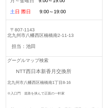
月～金曜日
9:00～19:00
土
日 際日
9:00～19:00
〒807-1143
北九州市八幡西区楠橋南2-11-13
担当：池田
グーグルマップ検索
NTT西日本新香月交換所
北九州市八幡西区楠橋南1丁目8-16
※入口門 道路を挟んで正面の一軒家