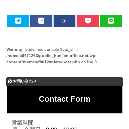
Warning
: Undefined variable $cat_ct in
/home/c6471263/public_html/im-office.net/wp-
content/themes/f8012/related-cat.php
on line
8
お問い合わせ
Contact Form
営業時間