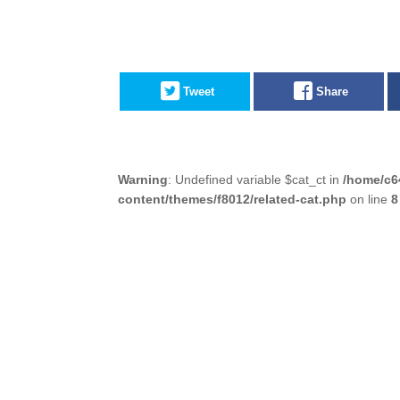
Tweet
Share
Warning
: Undefined variable $cat_ct in
/home/c6
content/themes/f8012/related-cat.php
on line
8