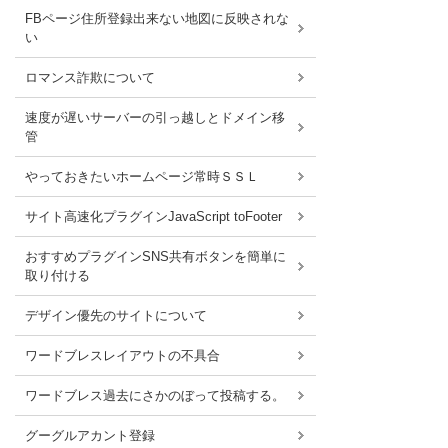
FBページ住所登録出来ない地図に反映されな
い
ロマンス詐欺について
速度が遅いサーバーの引っ越しとドメイン移
管
やっておきたいホームページ常時ＳＳＬ
サイト高速化プラグインJavaScript toFooter
おすすめプラグインSNS共有ボタンを簡単に
取り付ける
デザイン優先のサイトについて
ワードブレスレイアウトの不具合
ワードブレス過去にさかのぼって投稿する。
グーグルアカント登録