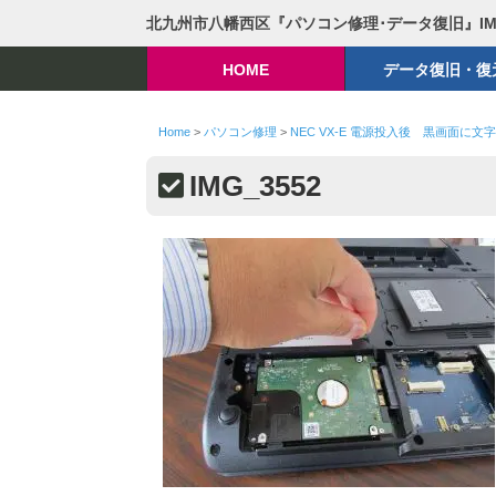
北九州市八幡西区『パソコン修理･データ復旧』I
HOME
データ復旧・復
Home
>
パソコン修理
>
NEC VX-E 電源投入後 黒画面に文
IMG_3552