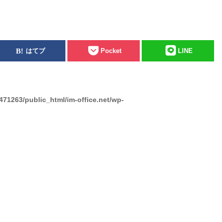
はてブ
Pocket
LINE
471263/public_html/im-office.net/wp-