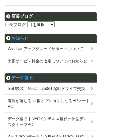
店長ブログ
店長ブログ
お知らせ
Windowsアップグレードサポートについて
出張サービス料金の改定についてのお知らせ
データ復旧
SSD換装｜NEC LL750/H 起動ドライブ交換
電源が落ちる 回復オプションになるHPノート
PC
データ復旧｜NECインテル４世代一体型ディ
スクトップPC
Win７PCのデータを９世代Win11PCに移植