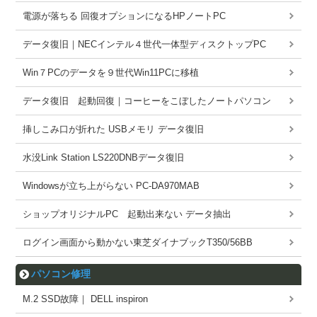
電源が落ちる 回復オプションになるHPノートPC
データ復旧｜NECインテル４世代一体型ディスクトップPC
Win７PCのデータを９世代Win11PCに移植
データ復旧 起動回復｜コーヒーをこぼしたノートパソコン
挿しこみ口が折れた USBメモリ データ復旧
水没Link Station LS220DNBデータ復旧
Windowsが立ち上がらない PC-DA970MAB
ショップオリジナルPC 起動出来ない データ抽出
ログイン画面から動かない東芝ダイナブックT350/56BB
パソコン修理
M.2 SSD故障｜ DELL inspiron