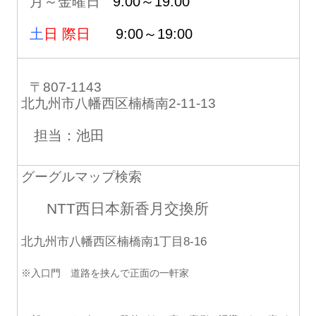
月～金曜日
9:00～19:00
土
日 際日
9:00～19:00
〒807-1143
北九州市八幡西区楠橋南2-11-13
担当：池田
グーグルマップ検索
NTT西日本新香月交換所
北九州市八幡西区楠橋南1丁目8-16
※入口門 道路を挟んで正面の一軒家