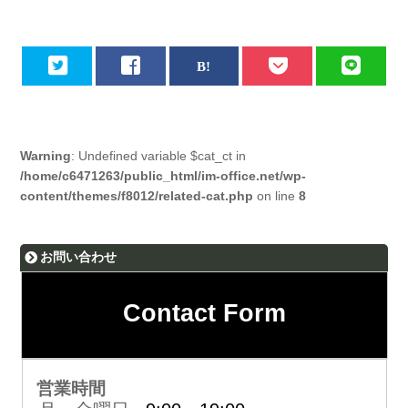
Warning
: Undefined variable $cat_ct in
/home/c6471263/public_html/im-office.net/wp-
content/themes/f8012/related-cat.php
on line
8
お問い合わせ
Contact Form
営業時間