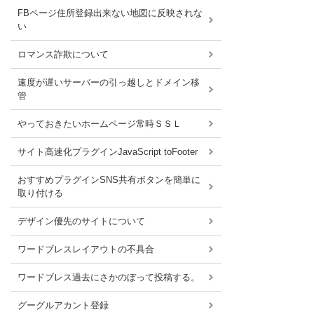
FBページ住所登録出来ない地図に反映されな
い
ロマンス詐欺について
速度が遅いサーバーの引っ越しとドメイン移
管
やっておきたいホームページ常時ＳＳＬ
サイト高速化プラグインJavaScript toFooter
おすすめプラグインSNS共有ボタンを簡単に
取り付ける
デザイン優先のサイトについて
ワードブレスレイアウトの不具合
ワードブレス過去にさかのぼって投稿する。
グーグルアカント登録