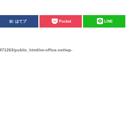
はてブ
Pocket
LINE
471263/public_html/im-office.net/wp-