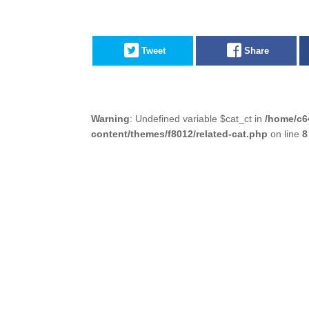
Tweet
Share
Warning
: Undefined variable $cat_ct in
/home/c6
content/themes/f8012/related-cat.php
on line
8