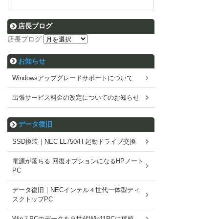
店長ブログ
店長ブログ
お知らせ
Windowsアップグレードサポートについて
出張サービス料金の改定についてのお知らせ
データ復旧
SSD換装｜NEC LL750/H 起動ドライブ交換
電源が落ちる 回復オプションになるHPノート
PC
データ復旧｜NECインテル４世代一体型ディ
スクトップPC
Win７PCのデータを９世代Win11PCに移植