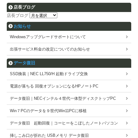
店長ブログ
店長ブログ
お知らせ
Windowsアップグレードサポートについて
出張サービス料金の改定についてのお知らせ
データ復旧
SSD換装｜NEC LL750/H 起動ドライブ交換
電源が落ちる 回復オプションになるHPノートPC
データ復旧｜NECインテル４世代一体型ディスクトップPC
Win７PCのデータを９世代Win11PCに移植
データ復旧 起動回復｜コーヒーをこぼしたノートパソコン
挿しこみ口が折れた USBメモリ データ復旧