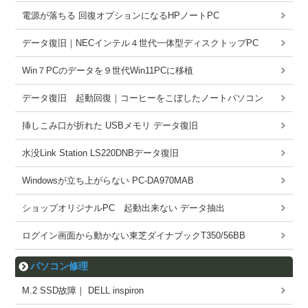
電源が落ちる 回復オプションになるHPノートPC
データ復旧｜NECインテル４世代一体型ディスクトップPC
Win７PCのデータを９世代Win11PCに移植
データ復旧 起動回復｜コーヒーをこぼしたノートパソコン
挿しこみ口が折れた USBメモリ データ復旧
水没Link Station LS220DNBデータ復旧
Windowsが立ち上がらない PC-DA970MAB
ショップオリジナルPC 起動出来ない データ抽出
ログイン画面から動かない東芝ダイナブックT350/56BB
パソコン修理
M.2 SSD故障｜ DELL inspiron