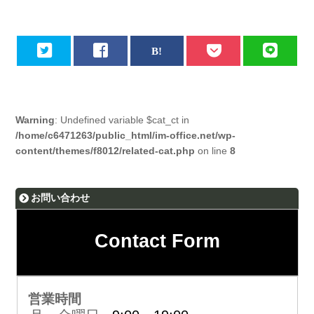
Warning
: Undefined variable $cat_ct in
/home/c6471263/public_html/im-office.net/wp-
content/themes/f8012/related-cat.php
on line
8
お問い合わせ
Contact Form
営業時間