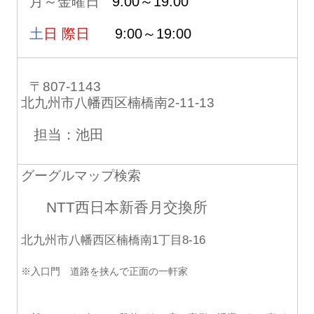
月～金曜日
9:00～19:00
土
日 際日
9:00～19:00
〒807-1143
北九州市八幡西区楠橋南2-11-13
担当：池田
グーグルマップ検索
NTT西日本新香月交換所
北九州市八幡西区楠橋南1丁目8-16
※入口門 道路を挟んで正面の一軒家