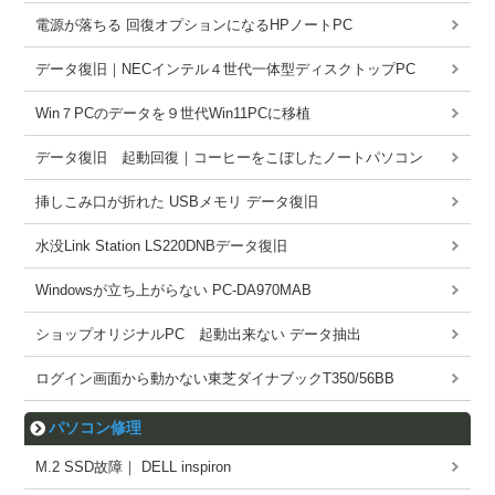
電源が落ちる 回復オプションになるHPノートPC
データ復旧｜NECインテル４世代一体型ディスクトップPC
Win７PCのデータを９世代Win11PCに移植
データ復旧 起動回復｜コーヒーをこぼしたノートパソコン
挿しこみ口が折れた USBメモリ データ復旧
水没Link Station LS220DNBデータ復旧
Windowsが立ち上がらない PC-DA970MAB
ショップオリジナルPC 起動出来ない データ抽出
ログイン画面から動かない東芝ダイナブックT350/56BB
パソコン修理
M.2 SSD故障｜ DELL inspiron