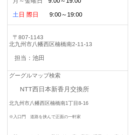
月～金曜日
9:00～19:00
土
日 際日
9:00～19:00
〒807-1143
北九州市八幡西区楠橋南2-11-13
担当：池田
グーグルマップ検索
NTT西日本新香月交換所
北九州市八幡西区楠橋南1丁目8-16
※入口門 道路を挟んで正面の一軒家