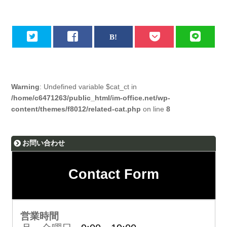
Warning
: Undefined variable $cat_ct in
/home/c6471263/public_html/im-office.net/wp-
content/themes/f8012/related-cat.php
on line
8
お問い合わせ
Contact Form
営業時間