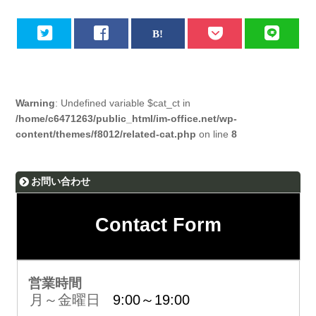
Warning
: Undefined variable $cat_ct in
/home/c6471263/public_html/im-office.net/wp-
content/themes/f8012/related-cat.php
on line
8
お問い合わせ
Contact Form
営業時間
月～金曜日
9:00～19:00