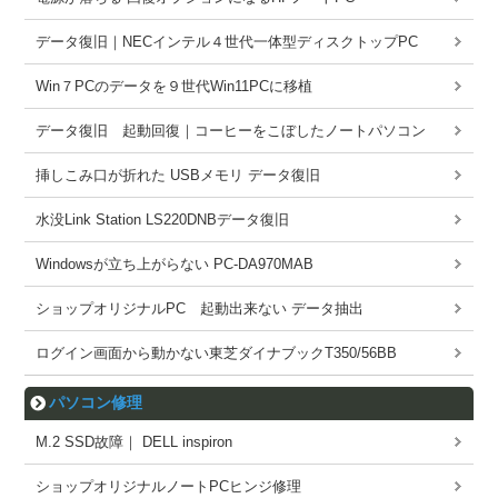
データ復旧｜NECインテル４世代一体型ディスクトップPC
Win７PCのデータを９世代Win11PCに移植
データ復旧 起動回復｜コーヒーをこぼしたノートパソコン
挿しこみ口が折れた USBメモリ データ復旧
水没Link Station LS220DNBデータ復旧
Windowsが立ち上がらない PC-DA970MAB
ショップオリジナルPC 起動出来ない データ抽出
ログイン画面から動かない東芝ダイナブックT350/56BB
パソコン修理
M.2 SSD故障｜ DELL inspiron
ショップオリジナルノートPCヒンジ修理