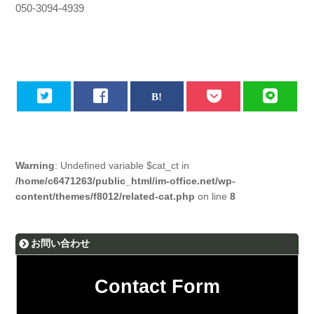
050-3094-4939
Warning
: Undefined variable $cat_ct in
/home/c6471263/public_html/im-office.net/wp-
content/themes/f8012/related-cat.php
on line
8
お問い合わせ
Contact Form