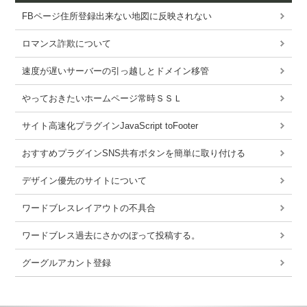
FBページ住所登録出来ない地図に反映されない
ロマンス詐欺について
速度が遅いサーバーの引っ越しとドメイン移管
やっておきたいホームページ常時ＳＳＬ
サイト高速化プラグインJavaScript toFooter
おすすめプラグインSNS共有ボタンを簡単に取り付ける
デザイン優先のサイトについて
ワードブレスレイアウトの不具合
ワードブレス過去にさかのぼって投稿する。
グーグルアカント登録