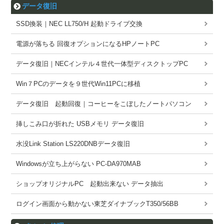
データ復旧
SSD換装｜NEC LL750/H 起動ドライブ交換
電源が落ちる 回復オプションになるHPノートPC
データ復旧｜NECインテル４世代一体型ディスクトップPC
Win７PCのデータを９世代Win11PCに移植
データ復旧 起動回復｜コーヒーをこぼしたノートパソコン
挿しこみ口が折れた USBメモリ データ復旧
水没Link Station LS220DNBデータ復旧
Windowsが立ち上がらない PC-DA970MAB
ショップオリジナルPC 起動出来ない データ抽出
ログイン画面から動かない東芝ダイナブックT350/56BB