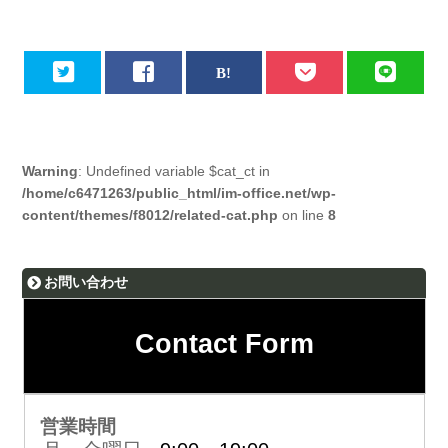
Warning
: Undefined variable $cat_ct in
/home/c6471263/public_html/im-office.net/wp-
content/themes/f8012/related-cat.php
on line
8
お問い合わせ
Contact Form
営業時間