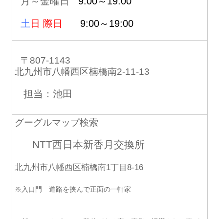
月～金曜日
9:00～19:00
土
日 際日
9:00～19:00
〒807-1143
北九州市八幡西区楠橋南2-11-13
担当：池田
グーグルマップ検索
NTT西日本新香月交換所
北九州市八幡西区楠橋南1丁目8-16
※入口門 道路を挟んで正面の一軒家