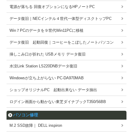
電源が落ちる 回復オプションになるHPノートPC
データ復旧｜NECインテル４世代一体型ディスクトップPC
Win７PCのデータを９世代Win11PCに移植
データ復旧 起動回復｜コーヒーをこぼしたノートパソコン
挿しこみ口が折れた USBメモリ データ復旧
水没Link Station LS220DNBデータ復旧
Windowsが立ち上がらない PC-DA970MAB
ショップオリジナルPC 起動出来ない データ抽出
ログイン画面から動かない東芝ダイナブックT350/56BB
パソコン修理
M.2 SSD故障｜ DELL inspiron