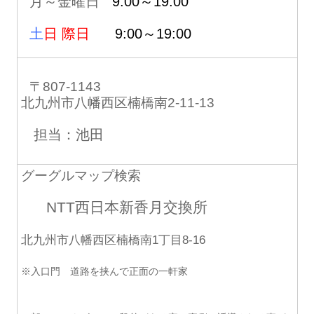
月～金曜日
9:00～19:00
土
日 際日
9:00～19:00
〒807-1143
北九州市八幡西区楠橋南2-11-13
担当：池田
グーグルマップ検索
NTT西日本新香月交換所
北九州市八幡西区楠橋南1丁目8-16
※入口門 道路を挟んで正面の一軒家