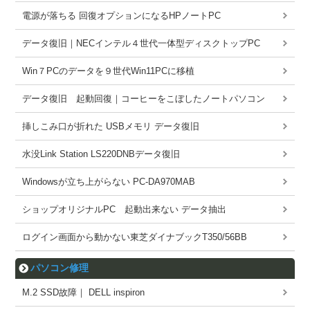
電源が落ちる 回復オプションになるHPノートPC
データ復旧｜NECインテル４世代一体型ディスクトップPC
Win７PCのデータを９世代Win11PCに移植
データ復旧 起動回復｜コーヒーをこぼしたノートパソコン
挿しこみ口が折れた USBメモリ データ復旧
水没Link Station LS220DNBデータ復旧
Windowsが立ち上がらない PC-DA970MAB
ショップオリジナルPC 起動出来ない データ抽出
ログイン画面から動かない東芝ダイナブックT350/56BB
パソコン修理
M.2 SSD故障｜ DELL inspiron