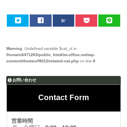
Warning
: Undefined variable $cat_ct in
/home/c6471263/public_html/im-office.net/wp-
content/themes/f8012/related-cat.php
on line
8
お問い合わせ
Contact Form
営業時間