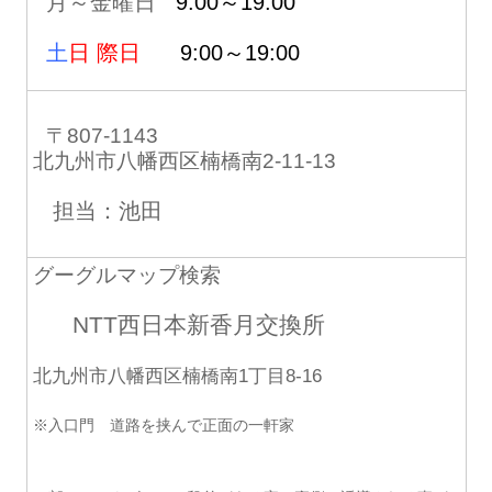
月～金曜日
9:00～19:00
土
日 際日
9:00～19:00
〒807-1143
北九州市八幡西区楠橋南2-11-13
担当：池田
グーグルマップ検索
NTT西日本新香月交換所
北九州市八幡西区楠橋南1丁目8-16
※入口門 道路を挟んで正面の一軒家