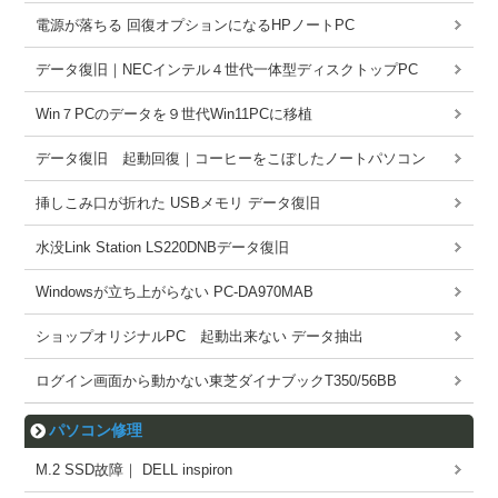
電源が落ちる 回復オプションになるHPノートPC
データ復旧｜NECインテル４世代一体型ディスクトップPC
Win７PCのデータを９世代Win11PCに移植
データ復旧 起動回復｜コーヒーをこぼしたノートパソコン
挿しこみ口が折れた USBメモリ データ復旧
水没Link Station LS220DNBデータ復旧
Windowsが立ち上がらない PC-DA970MAB
ショップオリジナルPC 起動出来ない データ抽出
ログイン画面から動かない東芝ダイナブックT350/56BB
パソコン修理
M.2 SSD故障｜ DELL inspiron