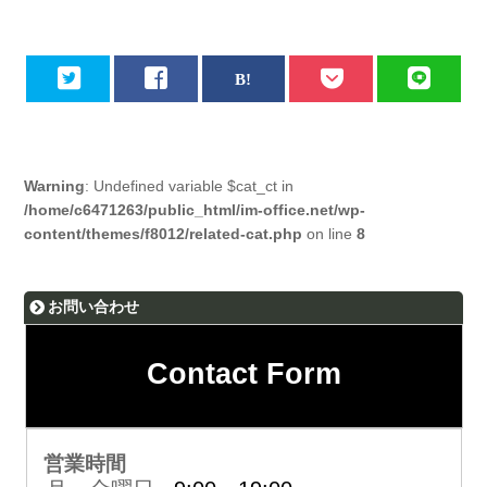
Warning
: Undefined variable $cat_ct in
/home/c6471263/public_html/im-office.net/wp-
content/themes/f8012/related-cat.php
on line
8
お問い合わせ
Contact Form
営業時間