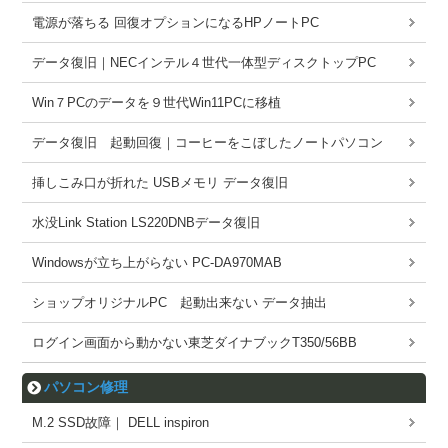
電源が落ちる 回復オプションになるHPノートPC
データ復旧｜NECインテル４世代一体型ディスクトップPC
Win７PCのデータを９世代Win11PCに移植
データ復旧 起動回復｜コーヒーをこぼしたノートパソコン
挿しこみ口が折れた USBメモリ データ復旧
水没Link Station LS220DNBデータ復旧
Windowsが立ち上がらない PC-DA970MAB
ショップオリジナルPC 起動出来ない データ抽出
ログイン画面から動かない東芝ダイナブックT350/56BB
パソコン修理
M.2 SSD故障｜ DELL inspiron