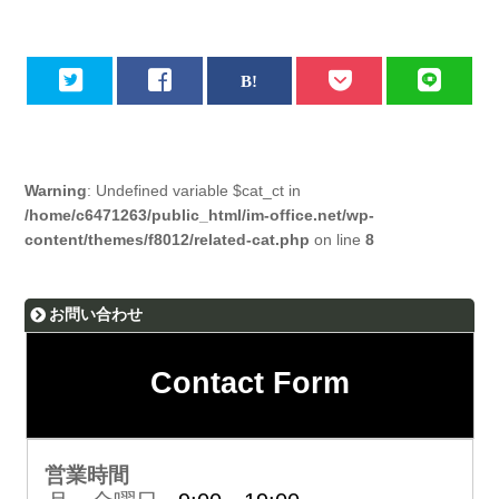
Warning
: Undefined variable $cat_ct in
/home/c6471263/public_html/im-office.net/wp-
content/themes/f8012/related-cat.php
on line
8
お問い合わせ
Contact Form
営業時間