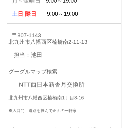
月～金曜日
9:00～19:00
土
日 際日
9:00～19:00
〒807-1143
北九州市八幡西区楠橋南2-11-13
担当：池田
グーグルマップ検索
NTT西日本新香月交換所
北九州市八幡西区楠橋南1丁目8-16
※入口門 道路を挟んで正面の一軒家