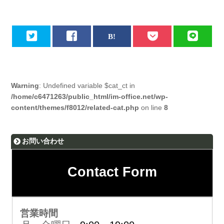
Warning
: Undefined variable $cat_ct in
/home/c6471263/public_html/im-office.net/wp-
content/themes/f8012/related-cat.php
on line
8
お問い合わせ
Contact Form
営業時間