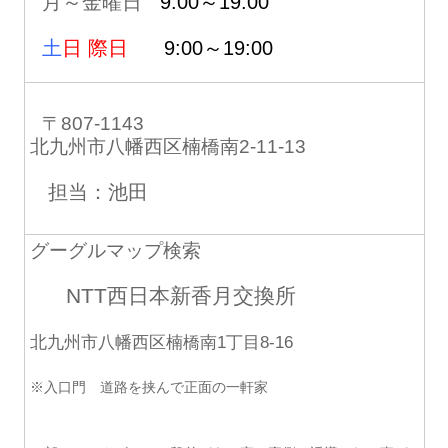
月～金曜日
9:00～19:00
土
日 際日
9:00～19:00
〒807-1143
北九州市八幡西区楠橋南2-11-13
担当：池田
グーグルマップ検索
NTT西日本新香月交換所
北九州市八幡西区楠橋南1丁目8-16
※入口門 道路を挟んで正面の一軒家