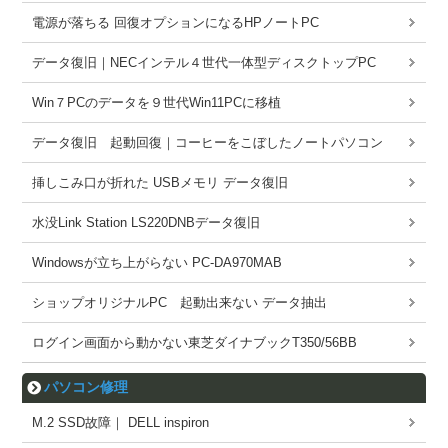
電源が落ちる 回復オプションになるHPノートPC
データ復旧｜NECインテル４世代一体型ディスクトップPC
Win７PCのデータを９世代Win11PCに移植
データ復旧 起動回復｜コーヒーをこぼしたノートパソコン
挿しこみ口が折れた USBメモリ データ復旧
水没Link Station LS220DNBデータ復旧
Windowsが立ち上がらない PC-DA970MAB
ショップオリジナルPC 起動出来ない データ抽出
ログイン画面から動かない東芝ダイナブックT350/56BB
パソコン修理
M.2 SSD故障｜ DELL inspiron