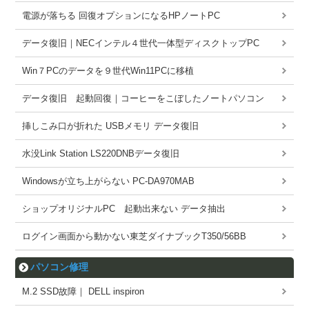
電源が落ちる 回復オプションになるHPノートPC
データ復旧｜NECインテル４世代一体型ディスクトップPC
Win７PCのデータを９世代Win11PCに移植
データ復旧 起動回復｜コーヒーをこぼしたノートパソコン
挿しこみ口が折れた USBメモリ データ復旧
水没Link Station LS220DNBデータ復旧
Windowsが立ち上がらない PC-DA970MAB
ショップオリジナルPC 起動出来ない データ抽出
ログイン画面から動かない東芝ダイナブックT350/56BB
パソコン修理
M.2 SSD故障｜ DELL inspiron