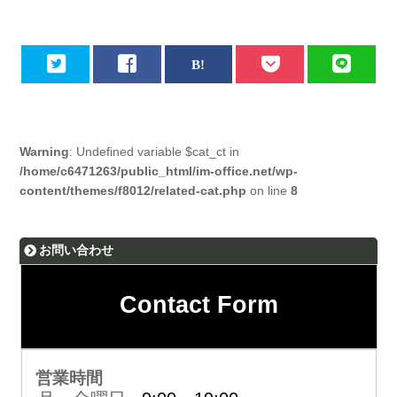
Warning
: Undefined variable $cat_ct in
/home/c6471263/public_html/im-office.net/wp-
content/themes/f8012/related-cat.php
on line
8
お問い合わせ
Contact Form
営業時間