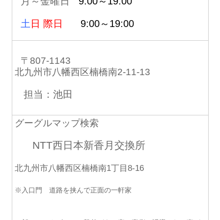
月～金曜日
9:00～19:00
土
日 際日
9:00～19:00
〒807-1143
北九州市八幡西区楠橋南2-11-13
担当：池田
グーグルマップ検索
NTT西日本新香月交換所
北九州市八幡西区楠橋南1丁目8-16
※入口門 道路を挟んで正面の一軒家