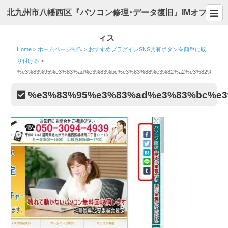
北九州市八幡西区『パソコン修理･データ復旧』IMオフ
ィス
Home
>
ホームページ制作
>
おすすめプラグインSNS共有ボタンを簡単に取
り付ける
>
%e3%83%95%e3%83%ad%e3%83%bc%e3%83%88%e3%82%a2%e3%82%a4%e
%e3%83%95%e3%83%ad%e3%83%bc%e3