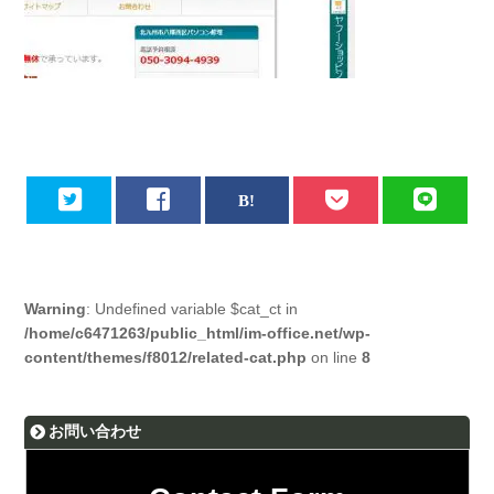
Warning
: Undefined variable $cat_ct in
/home/c6471263/public_html/im-office.net/wp-
content/themes/f8012/related-cat.php
on line
8
お問い合わせ