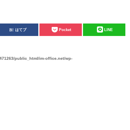
はてブ
Pocket
LINE
471263/public_html/im-office.net/wp-