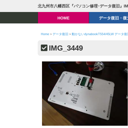
北九州市八幡西区『パソコン修理･データ復旧』I
HOME
データ復旧・復
Home
>
データ復旧
>
動かないdynabookT554/45LW データ
IMG_3449