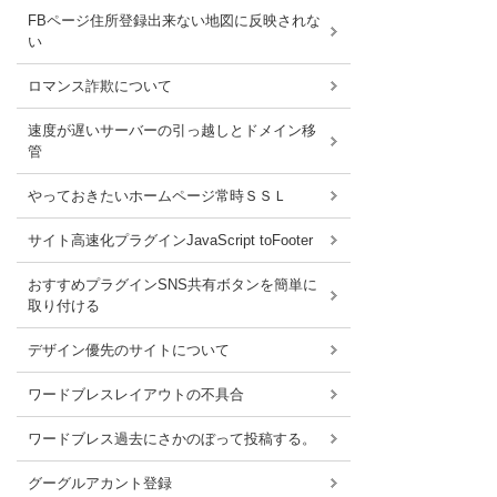
FBページ住所登録出来ない地図に反映されな
い
ロマンス詐欺について
速度が遅いサーバーの引っ越しとドメイン移
管
やっておきたいホームページ常時ＳＳＬ
サイト高速化プラグインJavaScript toFooter
おすすめプラグインSNS共有ボタンを簡単に
取り付ける
デザイン優先のサイトについて
ワードブレスレイアウトの不具合
ワードブレス過去にさかのぼって投稿する。
グーグルアカント登録