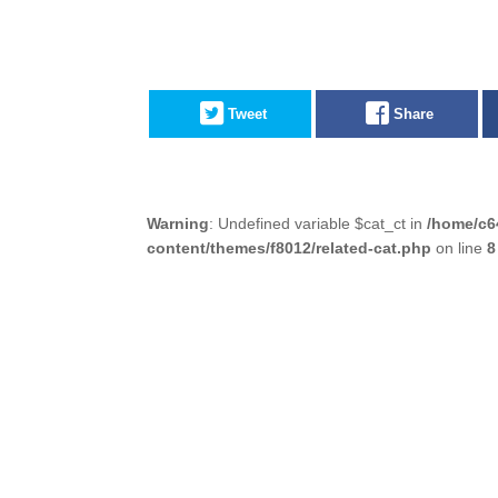
Tweet
Share
Warning
: Undefined variable $cat_ct in
/home/c6
content/themes/f8012/related-cat.php
on line
8