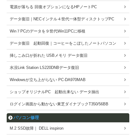
電源が落ちる 回復オプションになるHPノートPC
データ復旧｜NECインテル４世代一体型ディスクトップPC
Win７PCのデータを９世代Win11PCに移植
データ復旧 起動回復｜コーヒーをこぼしたノートパソコン
挿しこみ口が折れた USBメモリ データ復旧
水没Link Station LS220DNBデータ復旧
Windowsが立ち上がらない PC-DA970MAB
ショップオリジナルPC 起動出来ない データ抽出
ログイン画面から動かない東芝ダイナブックT350/56BB
パソコン修理
M.2 SSD故障｜ DELL inspiron