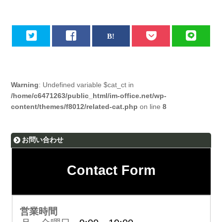
Warning
: Undefined variable $cat_ct in
/home/c6471263/public_html/im-office.net/wp-
content/themes/f8012/related-cat.php
on line
8
お問い合わせ
Contact Form
営業時間