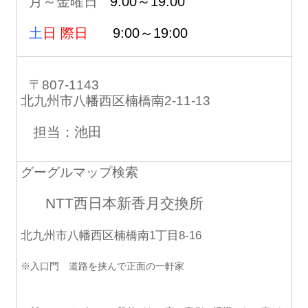
月～金曜日
9:00～19:00
土
日 際日
9:00～19:00
〒807-1143
北九州市八幡西区楠橋南2-11-13
担当：池田
グーグルマップ検索
NTT西日本新香月交換所
北九州市八幡西区楠橋南1丁目8-16
※入口門 道路を挟んで正面の一軒家