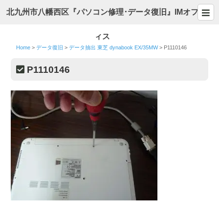
北九州市八幡西区『パソコン修理･データ復旧』IMオフ
ィス
Home
>
データ復旧
>
データ抽出 東芝 dynabook EX/35MW
>
P1110146
P1110146