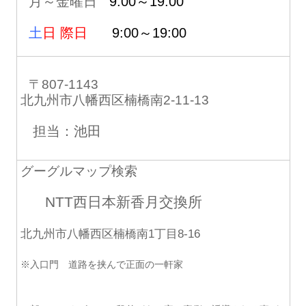
月～金曜日
9:00～19:00
土
日 際日
9:00～19:00
〒807-1143
北九州市八幡西区楠橋南2-11-13
担当：池田
グーグルマップ検索
NTT西日本新香月交換所
北九州市八幡西区楠橋南1丁目8-16
※入口門 道路を挟んで正面の一軒家