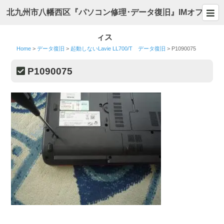
北九州市八幡西区『パソコン修理･データ復旧』IMオフ
ィス
Home
>
データ復旧
>
起動しないLavie LL700/T データ復旧
>
P1090075
P1090075