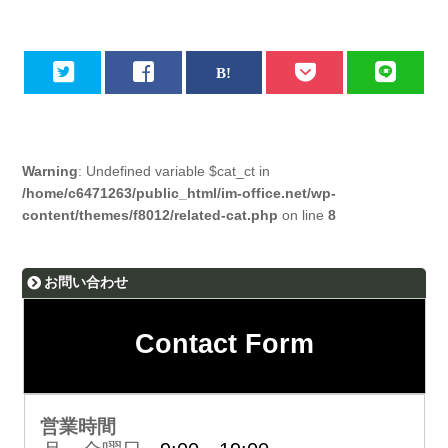
Warning
: Undefined variable $cat_ct in
/home/c6471263/public_html/im-office.net/wp-
content/themes/f8012/related-cat.php
on line
8
お問い合わせ
Contact Form
営業時間