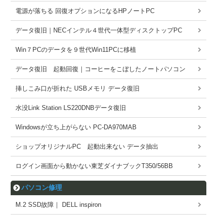
電源が落ちる 回復オプションになるHPノートPC
データ復旧｜NECインテル４世代一体型ディスクトップPC
Win７PCのデータを９世代Win11PCに移植
データ復旧 起動回復｜コーヒーをこぼしたノートパソコン
挿しこみ口が折れた USBメモリ データ復旧
水没Link Station LS220DNBデータ復旧
Windowsが立ち上がらない PC-DA970MAB
ショップオリジナルPC 起動出来ない データ抽出
ログイン画面から動かない東芝ダイナブックT350/56BB
パソコン修理
M.2 SSD故障｜ DELL inspiron